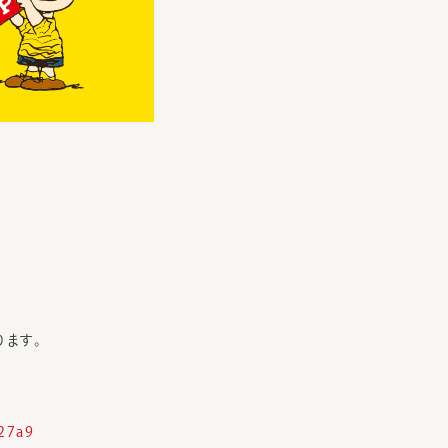
ります。
f27a9