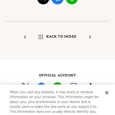
BACK TO INDEX
OFFICIAL ACCOUNT
When you visit any website, it may store or retrieve
初めての方向けガイド
FAQ
お問い合わせ
information on your browser. This information might be
about you, your preferences or your device and is
プライバシーポリシー
サイトマップ
mostly used to make the site work as you expect it to.
Cookie Settings
The information does not usually directly identify you,