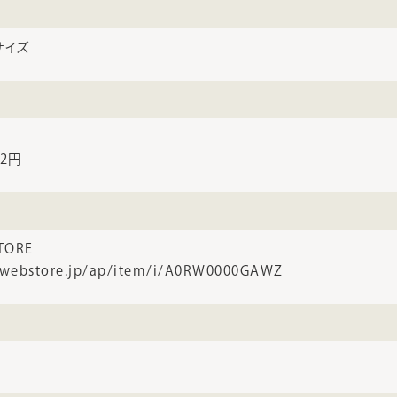
サイズ
92円
TORE
-webstore.jp/ap/item/i/A0RW0000GAWZ