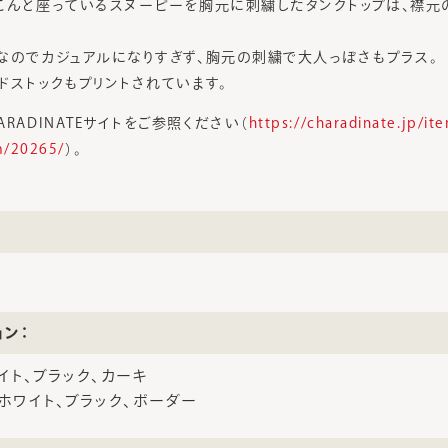
こんと座っているスヌーピーを胸元に刺繍したタンクトップは、襟元
なのでカジュアルになりすぎず、胸元の刺繍で大人っぽさもプラス。
ドストックもプリントされています。
RADINATEサイトをご参照ください（
https://charadinate.jp/i
m/20265/
）。
ョン：
イト、ブラック、カーキ
ホワイト、ブラック、ボーダー