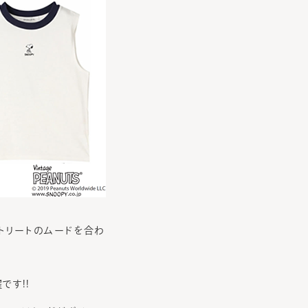
トリートのムードを合わ
す!!