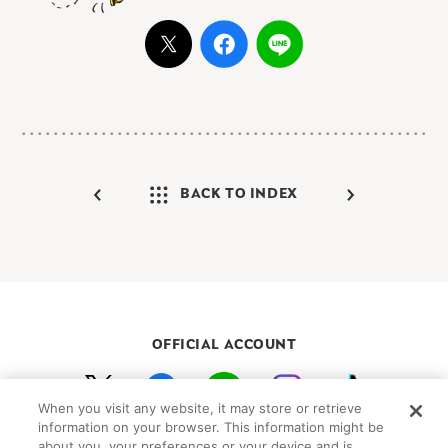
BACK TO INDEX
OFFICIAL ACCOUNT
When you visit any website, it may store or retrieve
初めての方向けガイド
FAQ
お問い合わせ
information on your browser. This information might be
about you, your preferences or your device and is
プライバシーポリシー
サイトマップ