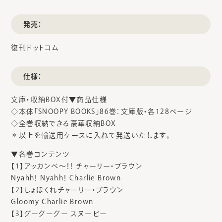
発売：
復刊ドットコム
仕様：
文庫・収納BOX付▼商品仕様
◇本体「SNOOPY BOOKS」86巻：文庫版・各128ページ
◇全巻収納できる豪華収納BOX
＊以上を輸送用ケースに入れて発送いたします。
▼各巻コンテンツ
【1】アッカンベ～！！ チャーリー・ブラウン
Nyahh！ Nyahh！ Charlie Brown
【2】しょぼくれチャーリー・ブラウン
Gloomy Charlie Brown
【3】グーグーグー スヌーピー