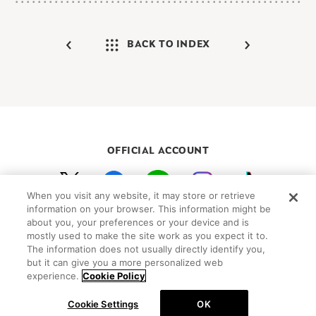
BACK TO INDEX
OFFICIAL ACCOUNT
When you visit any website, it may store or retrieve
初めての方向けガイド
FAQ
お問い合わせ
information on your browser. This information might be
about you, your preferences or your device and is
プライバシーポリシー
サイトマップ
mostly used to make the site work as you expect it to.
Cookie Settings
The information does not usually directly identify you,
but it can give you a more personalized web
©Peanuts Worldwide LLC
experience.
Cookie Policy
Cookie Settings
OK