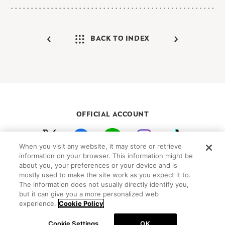
BACK TO INDEX
OFFICIAL ACCOUNT
When you visit any website, it may store or retrieve
初めての方向けガイド
FAQ
お問い合わせ
information on your browser. This information might be
about you, your preferences or your device and is
プライバシーポリシー
サイトマップ
mostly used to make the site work as you expect it to.
Cookie Settings
The information does not usually directly identify you,
but it can give you a more personalized web
©Peanuts Worldwide LLC
experience.
Cookie Policy
Cookie Settings
OK