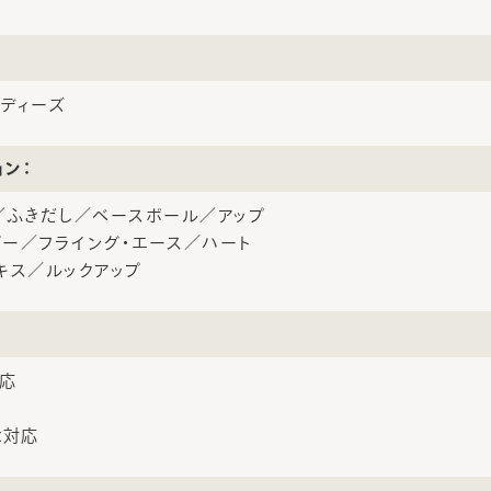
ディーズ
ョン：
／ふきだし／ベースボール／アップ
ー／フライング・エース／ハート
キス／ルックアップ
対応
ax対応