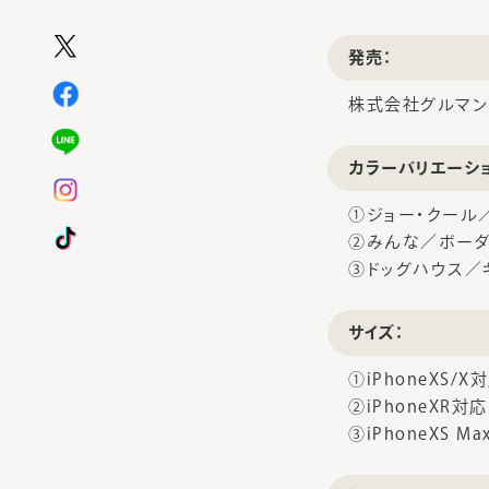
発売：
株式会社グルマン
カラーバリエーシ
①ジョー・クール
②みんな／ボーダ
③ドッグハウス／
サイズ：
①iPhoneXS/X
②iPhoneXR対応
③iPhoneXS M