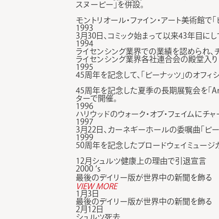
スヌーピー」を併設。
モントリオール・ファイン・アート美術館で「ピーナ
1993
3月30日、コミック始まって以来43年目に
1994
ライセンシング業界での業績を認められ、チ
ライセンシング業界各社連合会の殿堂入り
1995
45周年を記念して、「ピーナッツ」のオフィシャ
45周年を記念した夏季の長期展覧会を「Around the
ターで開催。
1996
ハリウッドのウォーク・オブ・フェイムにチ
1997
3月22日、カーネギーホールの委嘱曲「ピー
1999
50周年を記念したブロードウェイミュージカル”You’
12月シュルツ健康上の理由で引退宣言
2000 ‘s
最後のデイリー版が世界中の新聞を飾る
VIEW MORE
1月3日
最後のデイリー版が世界中の新聞を飾る
2月12日
シュルツ死去