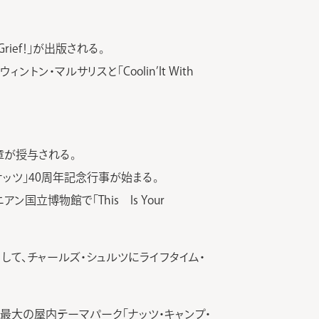
ief！」が出版される。
・マルサリスと「Coolin’It With
勲章が授与される。
ッツ」40周年記念行事が始まる。
ニアン国立博物館で「This Is Your
て、チャールズ・シュルツにライフタイム・
国内最大の屋内テーマパーク「ナッツ・キャンプ・