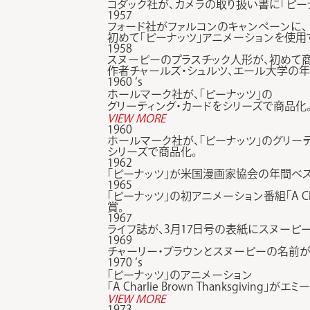
コダック社が、カメラの取り扱い書に「ピー
1957
フォード社がファルコンのキャンペーンに、
初めて「ピーナッツ」アニメーションを使用
1958
スヌーピーのプラスチック人形が、初めて
作者チャールズ・シュルツ、エール大学の
1960 ‘s
ホールマーク社が、「ピーナッツ」の
グリーティング・カードをシリーズで商品化
VIEW MORE
1960
ホールマーク社が、「ピーナッツ」のグリー
シリーズで商品化。
1962
「ピーナッツ」が米国漫画家協会の年間ベス
1965
「ピーナッツ」の初アニメーション番組「A Ch
賞。
1967
ライフ誌が、3月17日号の表紙にスヌーピ
1969
チャーリー・ブラウンとスヌーピーの名前
1970 ‘s
「ピーナッツ」のアニメーション
「A Charlie Brown Thanksgiving」が
VIEW MORE
1973