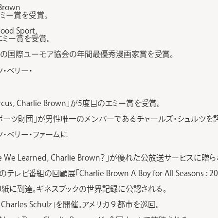
rown
、エミー賞を受賞。
d Sport，
れ、エミー賞を受賞。
ールの国際ユーモア協会の年間最優秀漫画家賞を受賞。
・ベリー・
rcus，Charlie Brown」が5度目のエミー賞を受賞。
ポーツ財団」が男性唯一のメンバーであるチャールズ・シュルツを
・ベリー・ファームに
 We Learned，Charlie Brown？」が優れた公放送サービス
展「Charlie Brown A Boy for All Seasons : 20 yea
00紙に到達。ギネスブックの世界記録に公認される。
f Charles Schulz」を開催。アメリカ９都市を巡回。