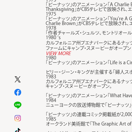
「ピーナッツ」のアニメーション「A Charlie B
Thanksgiving」がCBSテレビで放映され
1975
「ピーナッツ」のアニメーション「You’re A Goo
Charlie Brown」がCBSテレビで放映さ
1978
「作者チャールズ・シュルツ、モントリオ
1980 ‘s
カルフォルニア州ブエナパークにあるナッツ
ファームにキャンプ・スヌーピーがオープン
VIEW MORE
1980
「ピーナッツ」のアニメーション「Life is a Ci
ビリー・ジーン・キングが主催する「婦人ス
1983
カルフォルニア州ブエナパークにあるナッツ
キャンプ・スヌーピーがオープン。
「ピーナッツ」のアニメーション「What Have
1984
ニューヨークの放送博物館で「ピーナッツ」のテレビ番組の回顧
「ピーナッツ」の連載コミック掲載紙が2,0
1985
オークランド美術館で「The Graphic Art o