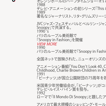
オレンジボールのハーフタイムショー「It’s Abo
1988
テレビ・アニメーションの初シリーズ「This is 
1989
著名なジャーナリスト、リタ・グリムズリー・ジ
JVCジャズ・フェスティバルとベルリン・ジャズ
Snoopy」で共演する。
1990 ‘s
パリのルーブル美術館で
「Snoopy in Fashion」を開催
VIEW MORE
1990
パリのルーブル美術館で「Snoopy in 
全国ネットで放映された、ニューオリンズの
アニメーション番組「You Don’t Look 4
Childhood，Charlie Brown-Children in
1991
「ピーナッツ」が国立公園財団の75周年
米国青少年労働協会が、「ピーナッツ」がコ
テレビ・ルイス・ハイン賞を授与。
1992
ローマで「ll Mondo Di Snoopy」と題
アメリカで最大規模のショッピング・モール「M