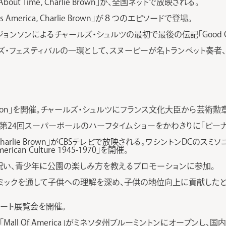
ut Time，Charlie Brown」が、全国ネットで放映される。
America，Charlie Brown」が８つのエピソードで登場。
ョンソンによるチャールズ・シュルツの最初で最後の伝記「Good Gr
・フェスティバルの一環として、スヌーピーが名トランペット奏者、ウィントン
Fashion」を開催。チャールズ・シュルツにフランス文化大臣から芸術
第24回スーパーボールのハーフタイムショーをかわきりに「ピーナ
0，Charlie Brown」がCBSテレビで放映される。ワシントンDCのスミソ
 American Culture 1945-1970」を開催。
を祝い、青少年に公園の楽しみ方を教えるプロモーションに参加。
ミックを通して子供への理解を深め、子供の地位向上に貢献したとし
したアート展覧会を開催。
all Of America」がミネソタ州ブルーミントンにオープンし、