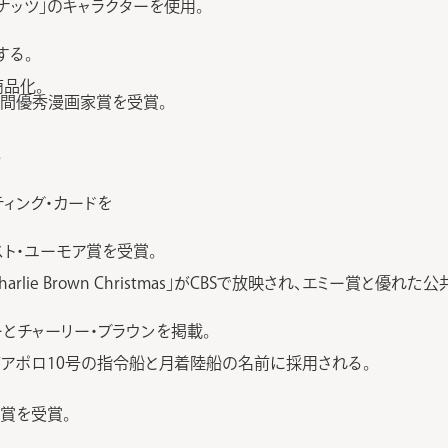
ナッツ」のキャラクターを使用。
する。
商品化。
年間優秀漫画家賞を受賞。
。
ティング・カードを
ト・ユーモア賞を受賞。
arlie Brown Christmas」がCBSで放映され、エミー賞
ーとチャーリー・ブラウンを掲載。
がアポロ10号の指令船と月着陸船の名前に採用される。
エミー賞を受賞。