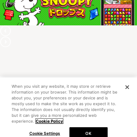
When you visit any website, it may store or retrieve
information on your browser. This information might be
OFFICIAL ACCOUNT
about you, your preferences or your device and is
mostly used to make the site work as you expect it to.
The information does not usually directly identify you,
but it can give you a more personalized web
初めての方向けガイド
FAQ
お問い合わせ
experience.
Cookie Policy
プライバシーポリシー
サイトマップ
Cookie Settings
OK
Cookie Settings