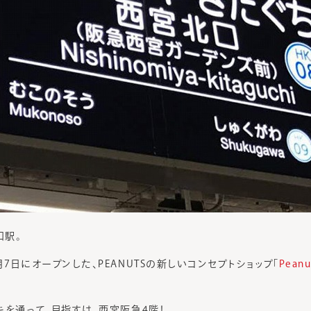
口駅。
1月7日にオープンした、PEANUTSの新しいコンセプトショップ「
Peanu
キを通って、目指すは、西宮阪急4階！