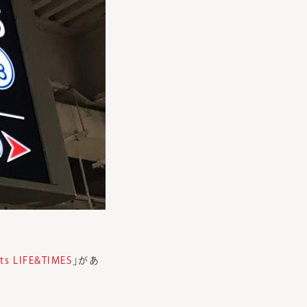
ts LIFE&TIMES
」があ