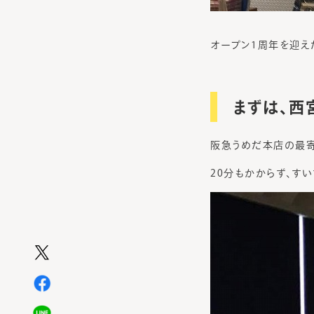
オープン1周年を迎え
まずは、西
阪急うめだ本店の最寄
20分もかからず、す