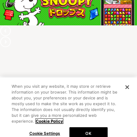
When you visit any website, it may store or retrieve
information on your browser. This information might be
OFFICIAL ACCOUNT
about you, your preferences or your device and is
mostly used to make the site work as you expect it to.
The information does not usually directly identify you,
but it can give you a more personalized web
初めての方向けガイド
FAQ
お問い合わせ
experience.
Cookie Policy
プライバシーポリシー
サイトマップ
Cookie Settings
OK
Cookie Settings